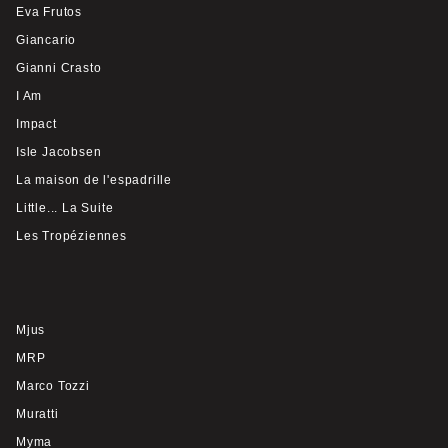
Eva Frutos
Giancario
Gianni Crasto
I Am
Impact
Isle Jacobsen
La maison de l'espadrille
Little... La Suite
Les Tropéziennes
Mjus
MRP
Marco Tozzi
Muratti
Myma