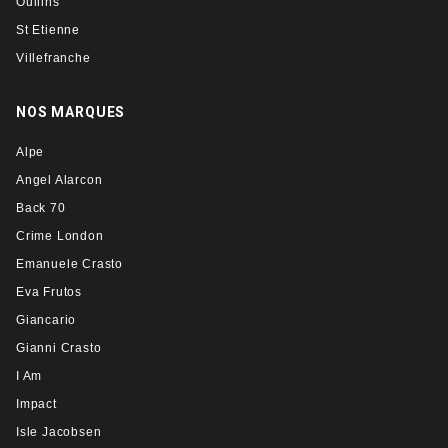
Oullins
St Etienne
Villefranche
NOS MARQUES
Alpe
Angel Alarcon
Back 70
Crime London
Emanuele Crasto
Eva Frutos
Giancario
Gianni Crasto
I Am
Impact
Isle Jacobsen