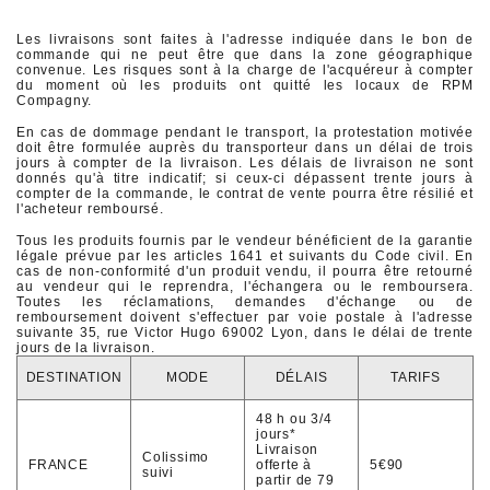
Les livraisons sont faites à l'adresse indiquée dans le bon de
commande qui ne peut être que dans la zone géographique
convenue. Les risques sont à la charge de l'acquéreur à compter
du moment où les produits ont quitté les locaux de RPM
Compagny.
En cas de dommage pendant le transport, la protestation motivée
doit être formulée auprès du transporteur dans un délai de trois
jours à compter de la livraison. Les délais de livraison ne sont
donnés qu'à titre indicatif; si ceux-ci dépassent trente jours à
compter de la commande, le contrat de vente pourra être résilié et
l'acheteur remboursé.
Tous les produits fournis par le vendeur bénéficient de la garantie
légale prévue par les articles 1641 et suivants du Code civil. En
cas de non-conformité d'un produit vendu, il pourra être retourné
au vendeur qui le reprendra, l'échangera ou le remboursera.
Toutes les réclamations, demandes d'échange ou de
remboursement doivent s'effectuer par voie postale à l'adresse
suivante 35, rue Victor Hugo 69002 Lyon, dans le délai de trente
jours de la livraison.
DESTINATION
MODE
DÉLAIS
TARIFS
48 h ou 3/4
jours*
Livraison
Colissimo
FRANCE
offerte à
5€90
suivi
partir de 79