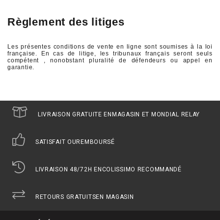
Règlement des litiges
Les présentes conditions de vente en ligne sont soumises à la loi
française. En cas de litige, les tribunaux français seront seuls
compétent , nonobstant pluralité de défendeurs ou appel en
garantie.
LIVRAISON GRATUITE EN
MAGASIN ET MONDIAL RELAY
SATISFAIT OU
REMBOURSÉ
LIVRAISON 48/72H EN
COLISSIMO RECOMMANDÉ
RETOURS GRATUITS
EN MAGASIN