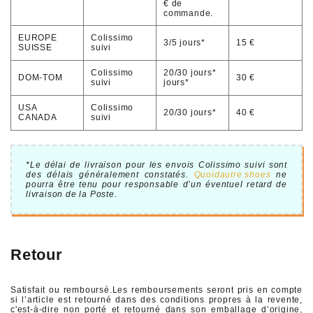
€ de
commande.
EUROPE
Colissimo
3/5 jours*
15 €
SUISSE
suivi
Colissimo
20/30 jours*
DOM-TOM
30 €
suivi
jours*
USA
Colissimo
20/30 jours*
40 €
CANADA
suivi
*Le délai de livraison pour les envois Colissimo suivi sont
des délais généralement constatés.
Quoidautre.shoes
ne
pourra être tenu pour responsable d’un éventuel retard de
livraison de la Poste.
Retour
Satisfait ou remboursé.Les remboursements seront pris en compte
si l’article est retourné dans des conditions propres à la revente,
c'est-à-dire non porté et retourné dans son emballage d’origine,