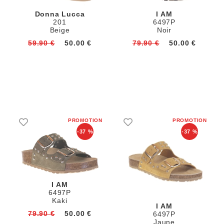
Donna Lucca
I AM
201
6497P
Beige
Noir
59.90 €
50.00 €
79.90 €
50.00 €
-37 %
-37 %
I AM
6497P
Kaki
I AM
79.90 €
50.00 €
6497P
Jaune