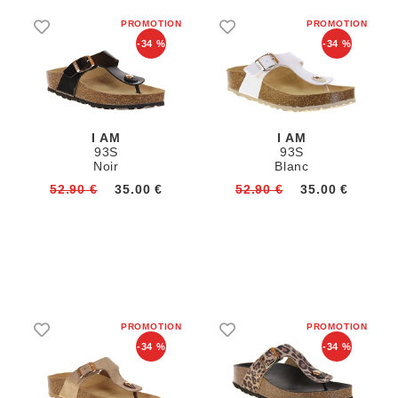
-34 %
-34 %
I AM
I AM
93S
93S
Noir
Blanc
52.90 €
35.00 €
52.90 €
35.00 €
-34 %
-34 %