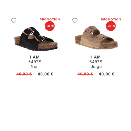
-20 %
-20 %
I AM
I AM
6497S
6497S
Noir
Beige
49.90 €
40.00 €
49.90 €
40.00 €