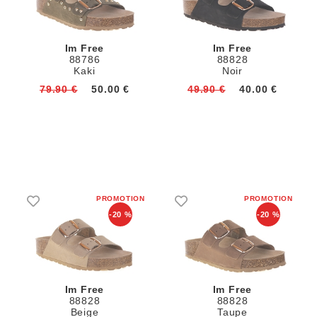
Im Free
Im Free
88786
88828
Kaki
Noir
79.90 €
50.00 €
49.90 €
40.00 €
-20 %
-20 %
Im Free
Im Free
88828
88828
Beige
Taupe