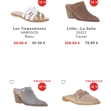
-20 %
-50 %
Les Tropeziennes
Little...la Suite
HAMIGOS
26011
Blanc
Camel
55.90 €
45.00 €
159.90 €
79.95 €
-50 %
-50 %