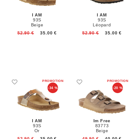
I AM
I AM
93S
93S
Beige
Léopard
52.90 €
35.00 €
52.90 €
35.00 €
-34 %
-20 %
I AM
Im Free
93S
83773
Or
Beige
52.90 €
35.00 €
49.90 €
40.00 €