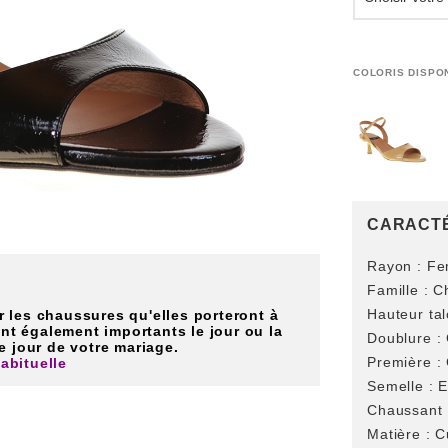
COLORIS DISPO
CARACTÉ
Rayon :
Fe
Famille :
Ch
Hauteur tal
 les chaussures qu'elles porteront à
ont également importants le jour ou la
Doublure :
le jour de votre mariage.
Première :
abituelle
Semelle :
E
Chaussant 
Matière :
Cu