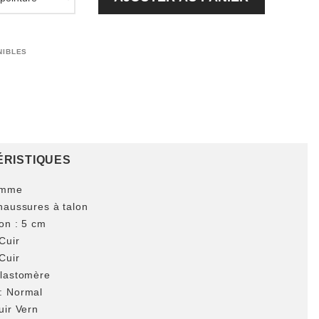
NIBLES
RISTIQUES
mme
aussures à talon
on :
5 cm
Cuir
Cuir
lastomère
:
Normal
ir Vern