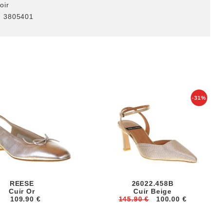
oir
:
3805401
-31%
REESE
26022.458B
Cuir Or
Cuir Beige
109.90 €
145.90 €
100.00 €