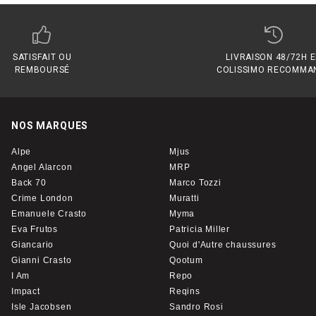
SATISFAIT OU
LIVRAISON 48/72H 
REMBOURSÉ
COLISSIMO RECOMMA
NOS MARQUES
Alpe
Mjus
Angel Alarcon
MRP
Back 70
Marco Tozzi
Crime London
Muratti
Emanuele Crasto
Myma
Eva Frutos
Patricia Miller
Giancario
Quoi d'Autre chaussures
Gianni Crasto
Qootum
I Am
Repo
Impact
Reqins
Isle Jacobsen
Sandro Rosi