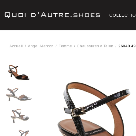
COLLECTI
Accueil
Angel Alarcon
Femme
Chaussures A Talon
26040.49