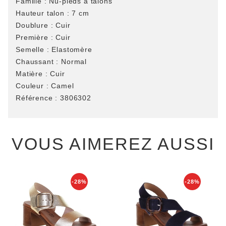
Famille :
Nu-pieds à talons
Hauteur talon :
7 cm
Doublure :
Cuir
Première :
Cuir
Semelle :
Elastomère
Chaussant :
Normal
Matière :
Cuir
Couleur :
Camel
Référence :
3806302
VOUS AIMEREZ AUSSI
-28%
-28%