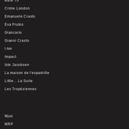
Back 70
Crime London
Emanuele Crasto
Eva Frutos
Giancario
Gianni Crasto
I Am
Impact
Isle Jacobsen
La maison de l'espadrille
Little... La Suite
Les Tropéziennes
Mjus
MRP