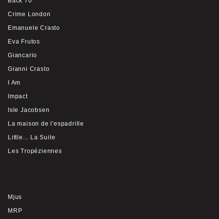
Back 70
Crime London
Emanuele Crasto
Eva Frutos
Giancario
Gianni Crasto
I Am
Impact
Isle Jacobsen
La maison de l'espadrille
Little... La Suite
Les Tropéziennes
Mjus
MRP