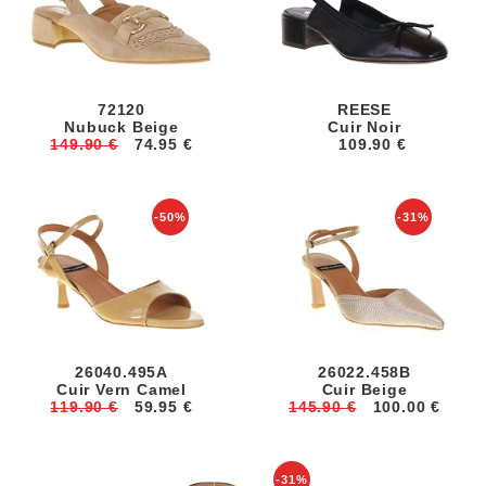
72120
REESE
Nubuck Beige
Cuir Noir
149.90 €
74.95 €
109.90 €
-50%
-31%
26040.495A
26022.458B
Cuir Vern Camel
Cuir Beige
119.90 €
59.95 €
145.90 €
100.00 €
-31%